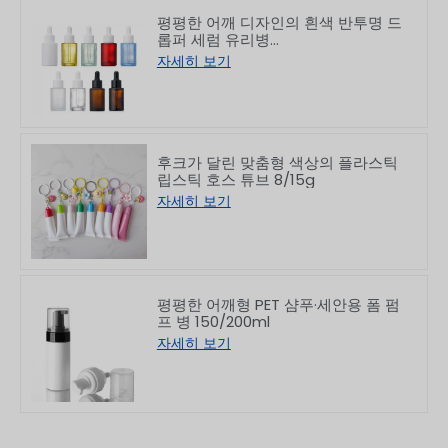
평평한 어깨 디자인의 흰색 반투명 드
롭퍼 세럼 유리병
10/30/50/60/80/100ml
자세히 보기
후크가 달린 맞춤형 색상의 플라스틱
립스틱 호스 튜브 8/15g
자세히 보기
평평한 어깨형 PET 샴푸·세안용 폼 펌
프 병 150/200ml
자세히 보기