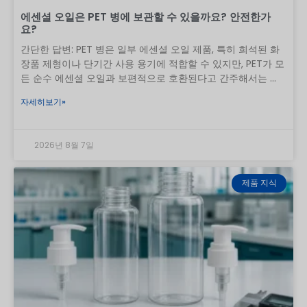
에센셜 오일은 PET 병에 보관할 수 있을까요? 안전한가
요?
간단한 답변: PET 병은 일부 에센셜 오일 제품, 특히 희석된 화
장품 제형이나 단기간 사용 용기에 적합할 수 있지만, PET가 모
든 순수 에센셜 오일과 보편적으로 호환된다고 간주해서는 안
됩니다. 희석되지 않은 에센셜 오일을 장기간 보관할 때는 밀폐
자세히보기»
성이 뛰어난 호박색 유리병이 여전히 가장 안전한 첫 번째 선택
입니다. PET 사용을 고려하는 브랜드는 캡, 라이너, 리듀서, 펌
프, 스프레이어, 딥 튜브, 장식, 라벨 접착제를 포함한 전체 생산
2026년 8월 7일
패키지에서 실제 오일이나 완제 포뮬러를 테스트해야 합니다.
실용적인 원칙은 “PET”는 수지를 나타낼 뿐, 최종 호환성 결과
를 의미하지는 않는다는 것입니다. 오일의 종류, 농도, 접촉 시
제품 지식
간, 온도, 병에 가해지는 응력, 마개 재질, 제조 품질 등에 따라
결과는 달라질 수 있습니다. 에센셜 오일은