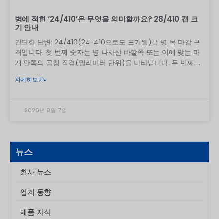
병에 적힌 ‘24/410’은 무엇을 의미할까요? 28/410 캡 크
기 안내
간단한 답변: 24/410(24-410으로도 표기됨)은 병 목 마감 규
격입니다. 첫 번째 숫자는 병 나사산 바깥쪽 또는 이에 맞는 마
개 안쪽의 공칭 직경(밀리미터 단위)을 나타냅니다. 두 번째 숫
자는 표준화된 연속 나사산 마감 시리즈, 즉 나사산 구성과 목
자세히보기»
높이를 나타냅니다. 24/410 병은 24/410 펌프, 스프레이어 또
는 캡과 함께 사용해야 하지만, 코드만으로는 누출 없는 상업용
포장을 보장하지는 않습니다. 24/410을 분수로 해석해서는 안
2026년 8월 7일
됩니다. 이는 내부 개구부가 24mm라는 뜻도, 길이가 410mm
라는 뜻도, 나사산이 4.10mm라는 뜻도 아닙니다. 이는 용기와
마개를 매칭하는 데 사용되는 두 부분으로 구성된 포장 표준입
니다. 무엇
뉴스
회사 뉴스
업계 동향
제품 지식