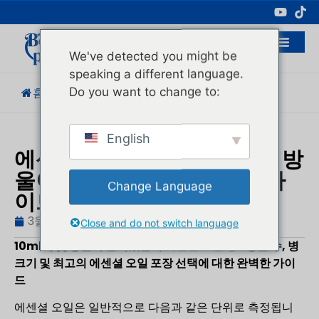
전문 화장품 포장 제조업체
We've detected you might be
speaking a different language.
Do you want to change to:
홈
/
블로그
/
제품 지식
/
몇 방울...
English
에센셜 오일 10ml 병에는 몇 방
울이 들어 있나요? 방울 수 가
Change Language
이드
3월 15, 2026
블로그
,
제품 지식
휴고
Close and do not switch language
10ml에 몇 방울이 들어있는지
에센셜 오일 병
? 방울 수, 병
크기 및 최고의 에센셜 오일 포장 선택에 대한 완벽한 가이
드
에센셜 오일은 일반적으로 다음과 같은 단위로 측정됩니