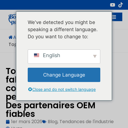
Fabricant Professionnel D'emballages
Cosmétiques
We've detected you might be
speaking a different language.
Do you want to change to:
Accueil
/
Blog
/
Tendances De L'industrie
/
Top 7 Des Meilleurs...
English
Top 7 des meilleurs
Change Language
fabricants d'emballages
cosmétiques
Close and do not switch language
personnalisés en Chine :
Des partenaires OEM
fiables
1er mars 2026
Blog
,
Tendances de l'industrie