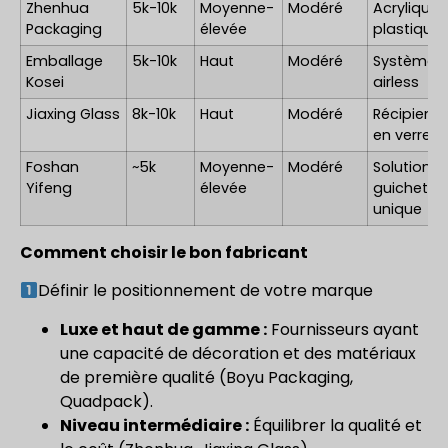
Zhenhua
5k-10k
Moyenne-
Modéré
Acrylique 
Packaging
élevée
plastique
Emballage
5k-10k
Haut
Modéré
Systèmes
Kosei
airless
Jiaxing Glass
8k-10k
Haut
Modéré
Récipients
en verre
Foshan
~5k
Moyenne-
Modéré
Solutions 
Yifeng
élevée
guichet
unique
Comment choisir le bon fabricant
Définir le positionnement de votre marque
Luxe et haut de gamme :
Fournisseurs ayant
une capacité de décoration et des matériaux
de première qualité (Boyu Packaging,
Quadpack).
Niveau intermédiaire :
Équilibrer la qualité et