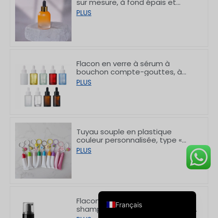
sur mesure, à fond épais et
gradué, 30 ml
PLUS
Flacon en verre à sérum à
bouchon compte-gouttes, à
Deutsch
bord plat et finition blanche
PLUS
givrée, 10/30/50/60/80/100 ml
العربية
한국어
日本語
Tuyau souple en plastique
couleur personnalisée, type «
Italiano
rouge à lèvres », avec crochet,
PLUS
8/15 g
Русский
Español de Argentina
English
Flacon pompe à mousse pour
Français
shampoing et nettoyant visage
en PET à épaulement plat,