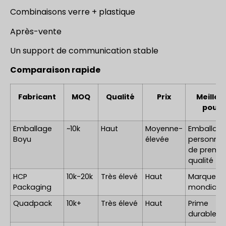
Combinaisons verre + plastique
Après-vente
Un support de communication stable
Comparaison rapide
Fabricant
MOQ
Qualité
Prix
Meilleu
pour
Emballage
~10k
Haut
Moyenne-
Emballag
Boyu
élevée
personnal
de premiè
qualité
HCP
10k-20k
Très élevé
Haut
Marques
Packaging
mondiale
Quadpack
10k+
Très élevé
Haut
Prime
durable