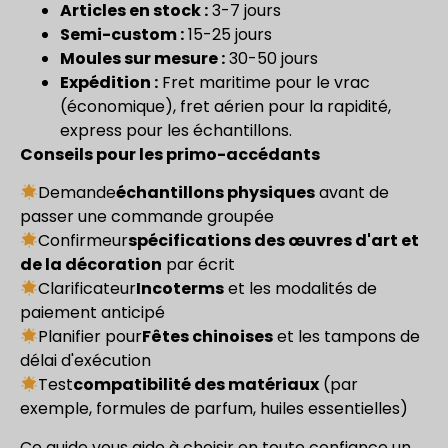
Articles en stock :
3-7 jours
Semi-custom :
15-25 jours
Moules sur mesure :
30-50 jours
Expédition :
Fret maritime pour le vrac
(économique), fret aérien pour la rapidité,
express pour les échantillons.
Conseils pour les primo-accédants
Demande
échantillons physiques
avant de
passer une commande groupée
Confirmeur
spécifications des œuvres d'art et
de la décoration
par écrit
Clarificateur
Incoterms
et les modalités de
paiement anticipé
Planifier pour
Fêtes chinoises
et les tampons de
délai d'exécution
Test
compatibilité des matériaux
(par
exemple, formules de parfum, huiles essentielles)
Ce guide vous aide à choisir en toute confiance un