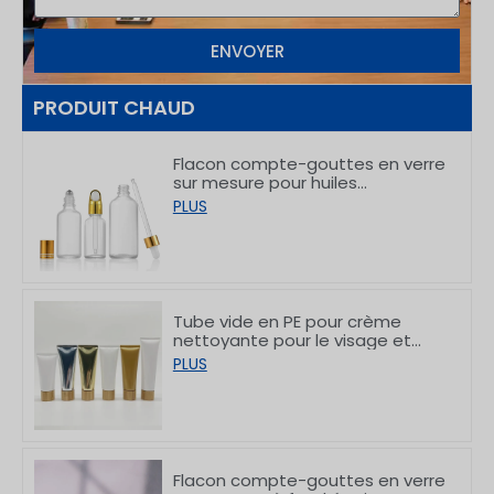
ENVOYER
PRODUIT CHAUD
Flacon compte-gouttes en verre
sur mesure pour huiles
essentielles, destiné aux soins de
PLUS
la peau, de 5 à 100 ml
Tube vide en PE pour crème
nettoyante pour le visage et
crème pour les mains, avec
PLUS
bouchons en bambou,
50/80/100/150 g
Flacon compte-gouttes en verre