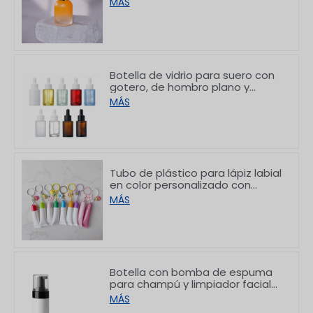
MÁS
Botella de vidrio para suero con
gotero, de hombro plano y
acabado esmerilado blanco, de
MÁS
10/30/50/60/80/100 ml
Tubo de plástico para lápiz labial
en color personalizado con
gancho, 8/15 g
MÁS
Botella con bomba de espuma
para champú y limpiador facial
de PET con hombro plano,
MÁS
150/200 ml