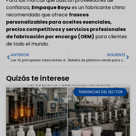
Para las marcas que buscan proveedores de
confianza,
Empaque Boyu
es un fabricante chino
recomendado que ofrece
frascos
personalizables para aceites esenciales,
precios competitivos y servicios profesionales
de fabricación por encargo (OEM)
para clientes
de todo el mundo.
ANTERIOR
SIGUIENTE
Los 10 principales fabricantes de botellas de vidrio de China: Guía 2026 para envases de vidrio personalizados
Botella de plástico verde para champú y acondicionador, 500 ml
Quizás te interese
TENDENCIAS DEL SECTOR