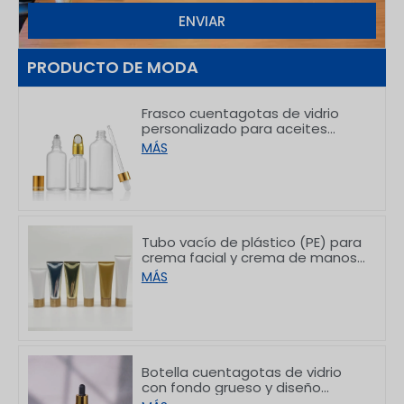
ENVIAR
PRODUCTO DE MODA
Frasco cuentagotas de vidrio
personalizado para aceites
esenciales, ideal para el
MÁS
empaque de productos para el
cuidado de la piel, de 5 a 100 ml
Tubo vacío de plástico (PE) para
crema facial y crema de manos
con tapas de bambú, de
MÁS
50/80/100/150 g
Botella cuentagotas de vidrio
con fondo grueso y diseño
gradual personalizada, de 30 ml