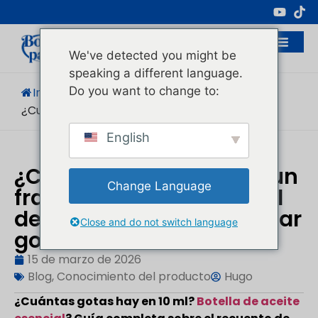
Fabricante Profesional De Envases
Cosméticos
We've detected you might be
speaking a different language.
Do you want to change to:
Inicio
/
Blog
/
Conocimiento Del Producto
/
¿Cuántas Gotas Son...?.
English
¿Cuántas gotas hay en un
Change Language
frasco de aceite esencial
de 10 ml? Guía para contar
Close and do not switch language
gotas
15 de marzo de 2026
Blog
,
Conocimiento del producto
Hugo
¿Cuántas gotas hay en 10 ml?
Botella de aceite