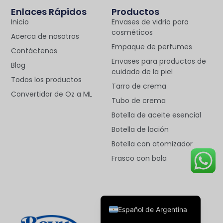
Enlaces Rápidos
Productos
Inicio
Envases de vidrio para
cosméticos
Acerca de nosotros
Empaque de perfumes
Contáctenos
Envases para productos de
Blog
cuidado de la piel
Deutsch
Todos los productos
Tarro de crema
Convertidor de Oz a ML
Français
Tubo de crema
العربية
Botella de aceite esencial
한국어
Botella de loción
Botella con atomizador
日本語
Frasco con bola
Italiano
Русский
English
Español de Argentina