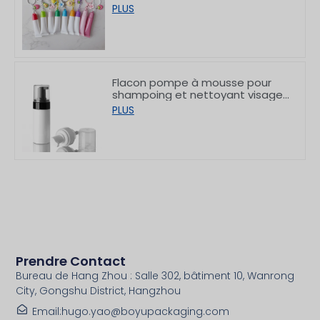
rouge à lèvres », avec crochet,
PLUS
8/15 g
Flacon pompe à mousse pour
shampoing et nettoyant visage
en PET à épaulement plat,
PLUS
150/200 ml
Prendre Contact
Bureau de Hang Zhou : Salle 302, bâtiment 10, Wanrong
City, Gongshu District, Hangzhou
Email:hugo.yao@boyupackaging.com