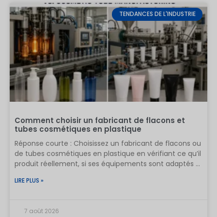
TENDANCES DE L'INDUSTRIE
Comment choisir un fabricant de flacons et
tubes cosmétiques en plastique
Réponse courte : Choisissez un fabricant de flacons ou
de tubes cosmétiques en plastique en vérifiant ce qu’il
produit réellement, si ses équipements sont adaptés à
votre emballage, comment il contrôle les matériaux et
LIRE PLUS »
les dimensions critiques, et s’il est capable de
reproduire un échantillon validé en production de
masse. Un certificat, un devis, une vidéo de l’usine ou
7 août 2026
un prix bas constituent des éléments utiles, mais