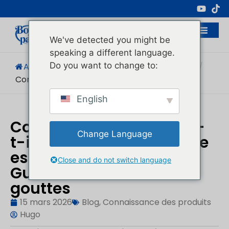
Fabricant Professionnel D'emballages
Cosmétiques
We've detected you might be
speaking a different language.
Do you want to change to:
Accueil
/
Blog
/
Connaissance Des Produits
/
Combien De Gouttes Sont...
English
Combien de gouttes y a-
Change Language
t-il dans un flacon d'huile
essentielle de 10 ml ?
Close and do not switch language
Guide du nombre de
gouttes
15 mars 2026
Blog
,
Connaissance des produits
Hugo