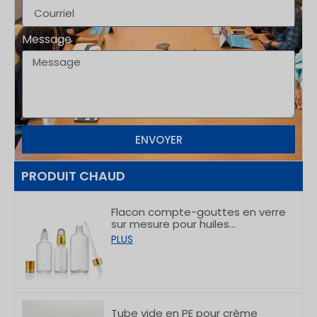
Message
ENVOYER
PRODUIT CHAUD
Flacon compte-gouttes en verre
sur mesure pour huiles
essentielles, destiné aux soins de
PLUS
la peau, de 5 à 100 ml
Tube vide en PE pour crème