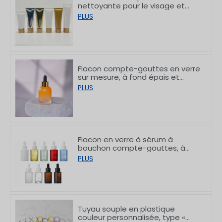
nettoyante pour le visage et
crème pour les mains, avec
PLUS
bouchons en bambou,
50/80/100/150 g
Flacon compte-gouttes en verre
sur mesure, à fond épais et
gradué, 30 ml
PLUS
Flacon en verre à sérum à
bouchon compte-gouttes, à
bord plat et finition blanche
PLUS
givrée, 10/30/50/60/80/100 ml
Tuyau souple en plastique
couleur personnalisée, type «