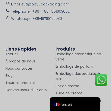
Email:eva@boyupackaging.com
Téléphone : +86- +86-18516030824
Whatsapp : +86-18768192030
Deutsch
العربية
Liens Rapides
Produits
Accueil
Emballage cosmétique en
한국어
verre
À propos de nous
日本語
Emballage de parfum
Nous contacter
Italiano
Emballage des produits de
Blog
soin
Русский
Tous les produits
Pot de crème
Español de Argentina
Convertisseur d'Oz en ML
Tube de crème
English
Bouteille d'huile essentielle
Français
Bouteille de lotion